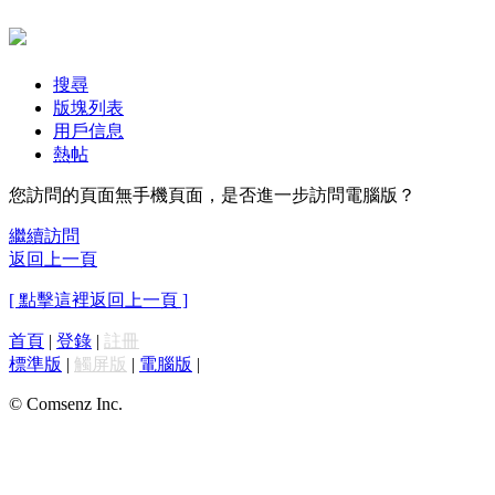
搜尋
版塊列表
用戶信息
熱帖
您訪問的頁面無手機頁面，是否進一步訪問電腦版？
繼續訪問
返回上一頁
[ 點擊這裡返回上一頁 ]
首頁
|
登錄
|
註冊
標準版
|
觸屏版
|
電腦版
|
© Comsenz Inc.