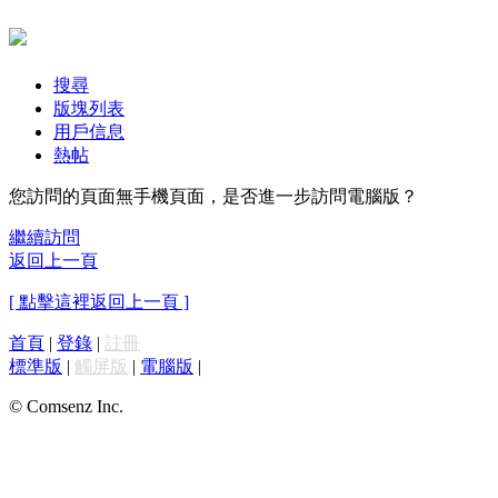
搜尋
版塊列表
用戶信息
熱帖
您訪問的頁面無手機頁面，是否進一步訪問電腦版？
繼續訪問
返回上一頁
[ 點擊這裡返回上一頁 ]
首頁
|
登錄
|
註冊
標準版
|
觸屏版
|
電腦版
|
© Comsenz Inc.