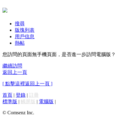
搜尋
版塊列表
用戶信息
熱帖
您訪問的頁面無手機頁面，是否進一步訪問電腦版？
繼續訪問
返回上一頁
[ 點擊這裡返回上一頁 ]
首頁
|
登錄
|
註冊
標準版
|
觸屏版
|
電腦版
|
© Comsenz Inc.