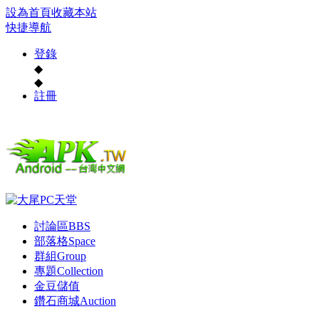
設為首頁
收藏本站
快捷導航
登錄
◆
◆
註冊
討論區
BBS
部落格
Space
群組
Group
專題
Collection
金豆儲值
鑽石商城
Auction