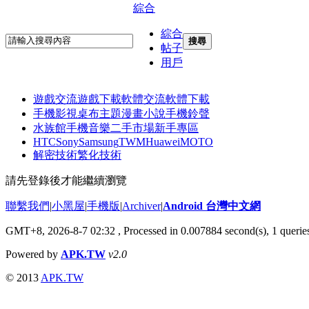
綜合
綜合
搜尋
帖子
用戶
遊戲交流
遊戲下載
軟體交流
軟體下載
手機影視
桌布主題
漫畫小說
手機鈴聲
水族館
手機音樂
二手市場
新手專區
HTC
Sony
Samsung
TWM
Huawei
MOTO
解密技術
繁化技術
請先登錄後才能繼續瀏覽
聯繫我們
|
小黑屋
|
手機版
|
Archiver
|
Android 台灣中文網
GMT+8, 2026-8-7 02:32
, Processed in 0.007884 second(s), 1 quer
Powered by
APK.TW
v2.0
© 2013
APK.TW