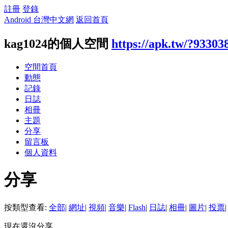
註冊
登錄
Android 台灣中文網
返回首頁
kag1024的個人空間
https://apk.tw/?93303
空間首頁
動態
記錄
日誌
相冊
主題
分享
留言板
個人資料
分享
按類型查看:
全部
|
網址
|
視頻
|
音樂
|
Flash
|
日誌
|
相冊
|
圖片
|
投票
|
現在還沒分享