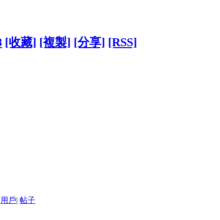
8
[收藏]
[複製]
[分享]
[RSS]
用戶
|
帖子