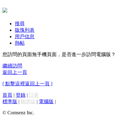
搜尋
版塊列表
用戶信息
熱帖
您訪問的頁面無手機頁面，是否進一步訪問電腦版？
繼續訪問
返回上一頁
[ 點擊這裡返回上一頁 ]
首頁
|
登錄
|
註冊
標準版
|
觸屏版
|
電腦版
|
© Comsenz Inc.