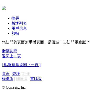
搜尋
版塊列表
用戶信息
熱帖
您訪問的頁面無手機頁面，是否進一步訪問電腦版？
繼續訪問
返回上一頁
[ 點擊這裡返回上一頁 ]
首頁
|
登錄
|
註冊
標準版
|
觸屏版
|
電腦版
|
© Comsenz Inc.