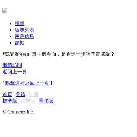
搜尋
版塊列表
用戶信息
熱帖
您訪問的頁面無手機頁面，是否進一步訪問電腦版？
繼續訪問
返回上一頁
[ 點擊這裡返回上一頁 ]
首頁
|
登錄
|
註冊
標準版
|
觸屏版
|
電腦版
|
© Comsenz Inc.