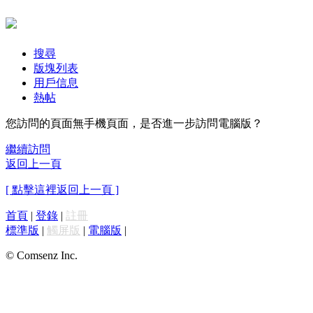
搜尋
版塊列表
用戶信息
熱帖
您訪問的頁面無手機頁面，是否進一步訪問電腦版？
繼續訪問
返回上一頁
[ 點擊這裡返回上一頁 ]
首頁
|
登錄
|
註冊
標準版
|
觸屏版
|
電腦版
|
© Comsenz Inc.