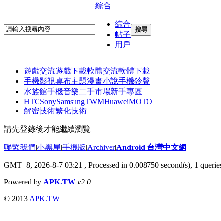
綜合
綜合
搜尋
帖子
用戶
遊戲交流
遊戲下載
軟體交流
軟體下載
手機影視
桌布主題
漫畫小說
手機鈴聲
水族館
手機音樂
二手市場
新手專區
HTC
Sony
Samsung
TWM
Huawei
MOTO
解密技術
繁化技術
請先登錄後才能繼續瀏覽
聯繫我們
|
小黑屋
|
手機版
|
Archiver
|
Android 台灣中文網
GMT+8, 2026-8-7 03:21
, Processed in 0.008750 second(s), 1 quer
Powered by
APK.TW
v2.0
© 2013
APK.TW