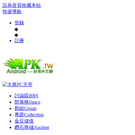
設為首頁
收藏本站
快捷導航
登錄
◆
◆
註冊
討論區
BBS
部落格
Space
群組
Group
專題
Collection
金豆儲值
鑽石商城
Auction