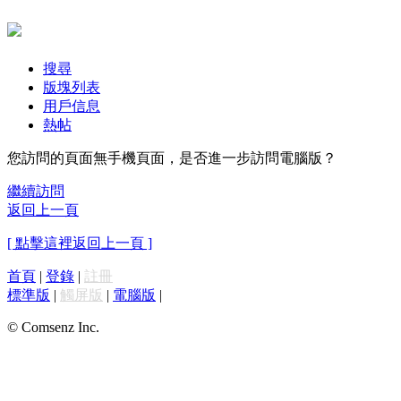
搜尋
版塊列表
用戶信息
熱帖
您訪問的頁面無手機頁面，是否進一步訪問電腦版？
繼續訪問
返回上一頁
[ 點擊這裡返回上一頁 ]
首頁
|
登錄
|
註冊
標準版
|
觸屏版
|
電腦版
|
© Comsenz Inc.