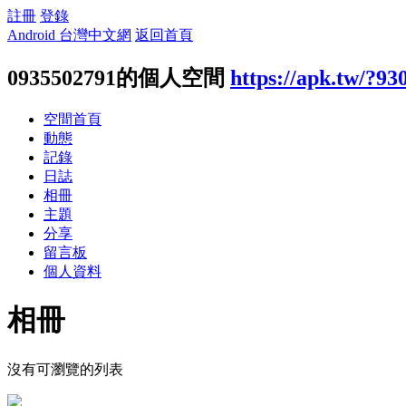
註冊
登錄
Android 台灣中文網
返回首頁
0935502791的個人空間
https://apk.tw/?93
空間首頁
動態
記錄
日誌
相冊
主題
分享
留言板
個人資料
相冊
沒有可瀏覽的列表