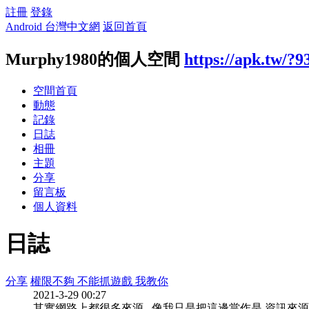
註冊
登錄
Android 台灣中文網
返回首頁
Murphy1980的個人空間
https://apk.tw/?9
空間首頁
動態
記錄
日誌
相冊
主題
分享
留言板
個人資料
日誌
分享
權限不夠 不能抓遊戲 我教你
2021-3-29 00:27
其實網路上都很多來源.. 像我只是把這邊當作是 資訊來源.. 要抓的