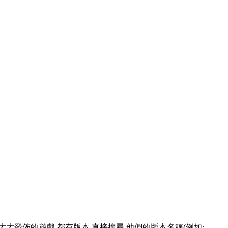
技巧: 像有大大發佈的遊戲 都有版本 直接搜尋 他們的版本名稱(例如: