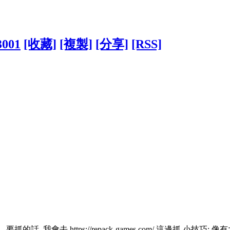
3001
[收藏]
[複製]
[分享]
[RSS]
話..我會去 https://repack-games.com/ 這邊抓 小