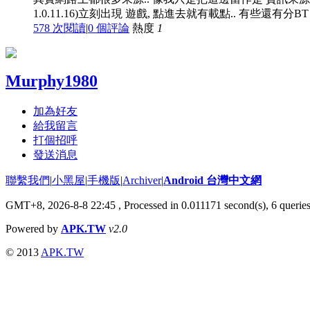
1.0.11.16)立刻出現 遊戲, 點進去就有載點.. 有些還有分BT
578 次閱讀
|
0
個評論
熱度
1
Murphy1980
加為好友
給我留言
打個招呼
發送消息
聯繫我們
|
小黑屋
|
手機版
|
Archiver
|
Android 台灣中文網
GMT+8, 2026-8-8 22:45
, Processed in 0.011171 second(s), 6 queri
Powered by
APK.TW
v2.0
© 2013
APK.TW