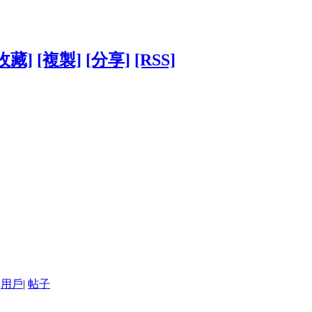
收藏]
[複製]
[分享]
[RSS]
用戶
|
帖子