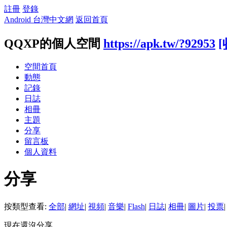
註冊
登錄
Android 台灣中文網
返回首頁
QQXP的個人空間
https://apk.tw/?92953
[
空間首頁
動態
記錄
日誌
相冊
主題
分享
留言板
個人資料
分享
按類型查看:
全部
|
網址
|
視頻
|
音樂
|
Flash
|
日誌
|
相冊
|
圖片
|
投票
|
現在還沒分享