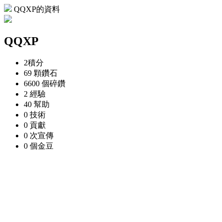
QQXP的資料
QQXP
2
積分
69 顆
鑽石
6600 個
碎鑽
2
經驗
40
幫助
0
技術
0
貢獻
0 次
宣傳
0 個
金豆