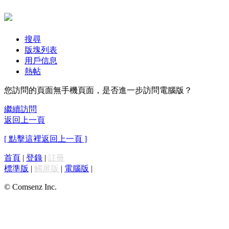
搜尋
版塊列表
用戶信息
熱帖
您訪問的頁面無手機頁面，是否進一步訪問電腦版？
繼續訪問
返回上一頁
[ 點擊這裡返回上一頁 ]
首頁
|
登錄
|
註冊
標準版
|
觸屏版
|
電腦版
|
© Comsenz Inc.