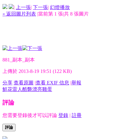
|
上一張
|
下一張
|
幻燈播放
« 返回圖片列表
|
當前第 1 張
|
共 8 張圖片
881_副本_副本
上傳於 2013-8-19 19:51 (122 KB)
分享
查看原圖
|
查看 EXIF 信息
|
舉報
鮮花
雷人
酷斃
漂亮
雞蛋
評論
您需要登錄後才可以評論
登錄
|
註冊
評論