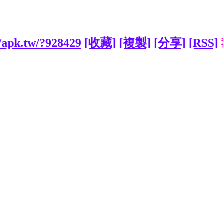
//apk.tw/?928429
[收藏]
[複製]
[分享]
[RSS]