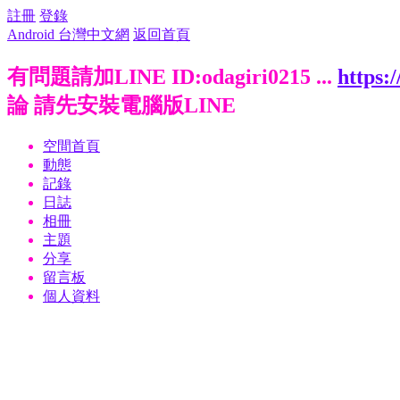
註冊
登錄
Android 台灣中文網
返回首頁
有問題請加LINE ID:odagiri0215 ...
https:
論 請先安裝電腦版LINE
空間首頁
動態
記錄
日誌
相冊
主題
分享
留言板
個人資料