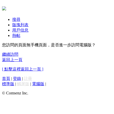
搜尋
版塊列表
用戶信息
熱帖
您訪問的頁面無手機頁面，是否進一步訪問電腦版？
繼續訪問
返回上一頁
[ 點擊這裡返回上一頁 ]
首頁
|
登錄
|
註冊
標準版
|
觸屏版
|
電腦版
|
© Comsenz Inc.