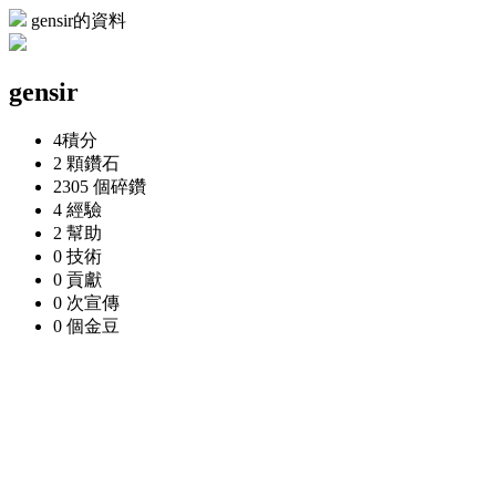
gensir的資料
gensir
4
積分
2 顆
鑽石
2305 個
碎鑽
4
經驗
2
幫助
0
技術
0
貢獻
0 次
宣傳
0 個
金豆