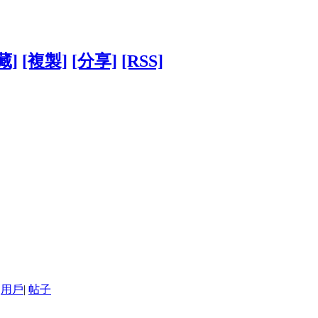
藏]
[複製]
[分享]
[RSS]
用戶
|
帖子