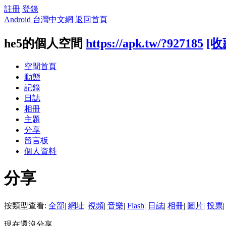
註冊
登錄
Android 台灣中文網
返回首頁
he5的個人空間
https://apk.tw/?927185
[收
空間首頁
動態
記錄
日誌
相冊
主題
分享
留言板
個人資料
分享
按類型查看:
全部
|
網址
|
視頻
|
音樂
|
Flash
|
日誌
|
相冊
|
圖片
|
投票
|
現在還沒分享