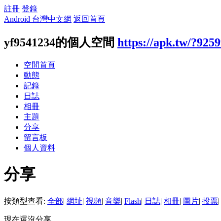
註冊
登錄
Android 台灣中文網
返回首頁
yf9541234的個人空間
https://apk.tw/?925
空間首頁
動態
記錄
日誌
相冊
主題
分享
留言板
個人資料
分享
按類型查看:
全部
|
網址
|
視頻
|
音樂
|
Flash
|
日誌
|
相冊
|
圖片
|
投票
|
現在還沒分享