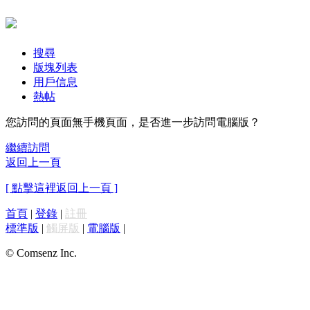
搜尋
版塊列表
用戶信息
熱帖
您訪問的頁面無手機頁面，是否進一步訪問電腦版？
繼續訪問
返回上一頁
[ 點擊這裡返回上一頁 ]
首頁
|
登錄
|
註冊
標準版
|
觸屏版
|
電腦版
|
© Comsenz Inc.