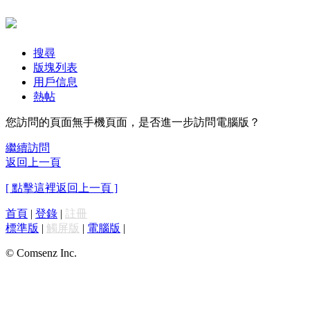
搜尋
版塊列表
用戶信息
熱帖
您訪問的頁面無手機頁面，是否進一步訪問電腦版？
繼續訪問
返回上一頁
[ 點擊這裡返回上一頁 ]
首頁
|
登錄
|
註冊
標準版
|
觸屏版
|
電腦版
|
© Comsenz Inc.