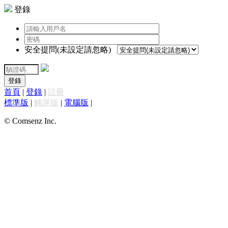
登錄
安全提問(未設定請忽略)
登錄
首頁
|
登錄
|
註冊
標準版
|
觸屏版
|
電腦版
|
© Comsenz Inc.