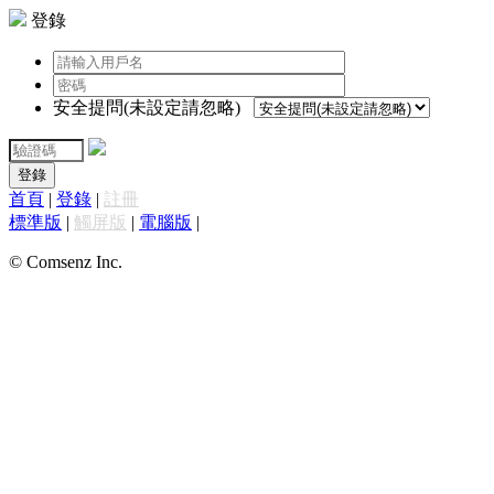
登錄
安全提問(未設定請忽略)
登錄
首頁
|
登錄
|
註冊
標準版
|
觸屏版
|
電腦版
|
© Comsenz Inc.