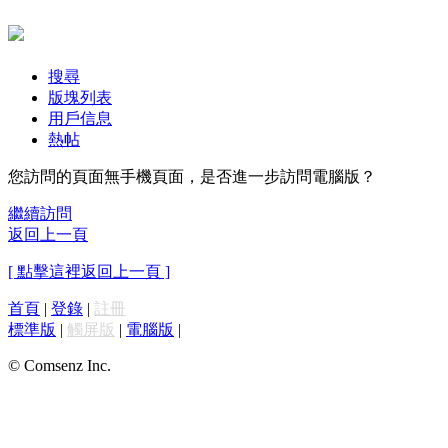
搜尋
版塊列表
用戶信息
熱帖
您訪問的頁面無手機頁面，是否進一步訪問電腦版？
繼續訪問
返回上一頁
[ 點擊這裡返回上一頁 ]
首頁
|
登錄
|
註冊
標準版
|
觸屏版
|
電腦版
|
© Comsenz Inc.