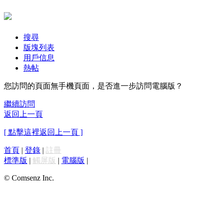
搜尋
版塊列表
用戶信息
熱帖
您訪問的頁面無手機頁面，是否進一步訪問電腦版？
繼續訪問
返回上一頁
[ 點擊這裡返回上一頁 ]
首頁
|
登錄
|
註冊
標準版
|
觸屏版
|
電腦版
|
© Comsenz Inc.