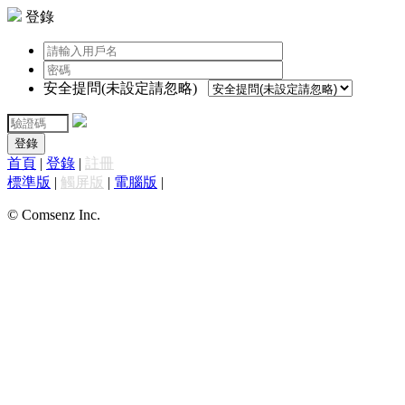
登錄
安全提問(未設定請忽略)
登錄
首頁
|
登錄
|
註冊
標準版
|
觸屏版
|
電腦版
|
© Comsenz Inc.