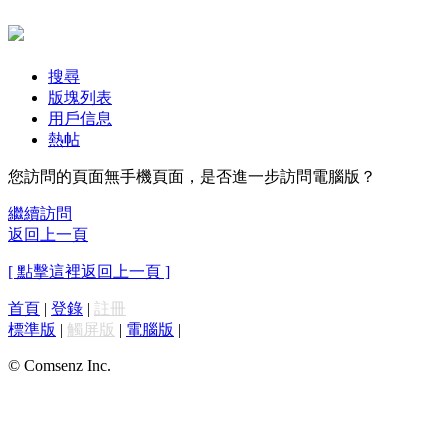
搜尋
版塊列表
用戶信息
熱帖
您訪問的頁面無手機頁面，是否進一步訪問電腦版？
繼續訪問
返回上一頁
[ 點擊這裡返回上一頁 ]
首頁
|
登錄
|
註冊
標準版
|
觸屏版
|
電腦版
|
© Comsenz Inc.