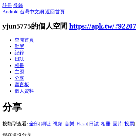
註冊
登錄
Android 台灣中文網
返回首頁
yjun5775的個人空間
https://apk.tw/?9220
空間首頁
動態
記錄
日誌
相冊
主題
分享
留言板
個人資料
分享
按類型查看:
全部
|
網址
|
視頻
|
音樂
|
Flash
|
日誌
|
相冊
|
圖片
|
投票
|
現在還沒分享