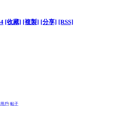
74
[收藏]
[複製]
[分享]
[RSS]
用戶
|
帖子