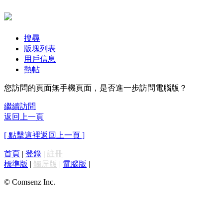
搜尋
版塊列表
用戶信息
熱帖
您訪問的頁面無手機頁面，是否進一步訪問電腦版？
繼續訪問
返回上一頁
[ 點擊這裡返回上一頁 ]
首頁
|
登錄
|
註冊
標準版
|
觸屏版
|
電腦版
|
© Comsenz Inc.