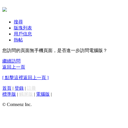
搜尋
版塊列表
用戶信息
熱帖
您訪問的頁面無手機頁面，是否進一步訪問電腦版？
繼續訪問
返回上一頁
[ 點擊這裡返回上一頁 ]
首頁
|
登錄
|
註冊
標準版
|
觸屏版
|
電腦版
|
© Comsenz Inc.