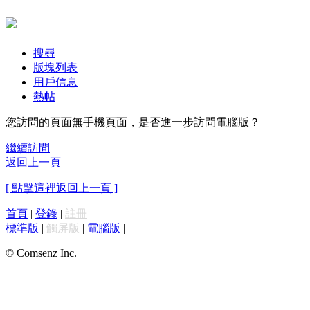
搜尋
版塊列表
用戶信息
熱帖
您訪問的頁面無手機頁面，是否進一步訪問電腦版？
繼續訪問
返回上一頁
[ 點擊這裡返回上一頁 ]
首頁
|
登錄
|
註冊
標準版
|
觸屏版
|
電腦版
|
© Comsenz Inc.