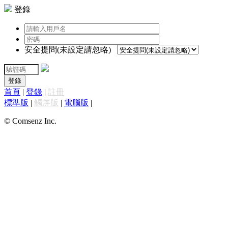
登錄
安全提問(未設定請忽略)
登錄
首頁
|
登錄
|
註冊
標準版
|
觸屏版
|
電腦版
|
© Comsenz Inc.