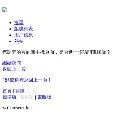
搜尋
版塊列表
用戶信息
熱帖
您訪問的頁面無手機頁面，是否進一步訪問電腦版？
繼續訪問
返回上一頁
[ 點擊這裡返回上一頁 ]
首頁
|
登錄
|
註冊
標準版
|
觸屏版
|
電腦版
|
© Comsenz Inc.