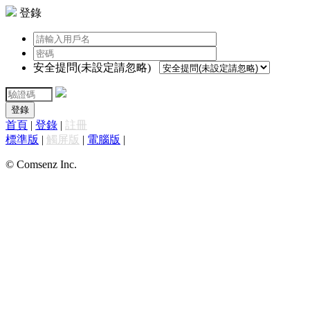
登錄
安全提問(未設定請忽略)
登錄
首頁
|
登錄
|
註冊
標準版
|
觸屏版
|
電腦版
|
© Comsenz Inc.