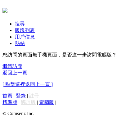
搜尋
版塊列表
用戶信息
熱帖
您訪問的頁面無手機頁面，是否進一步訪問電腦版？
繼續訪問
返回上一頁
[ 點擊這裡返回上一頁 ]
首頁
|
登錄
|
註冊
標準版
|
觸屏版
|
電腦版
|
© Comsenz Inc.