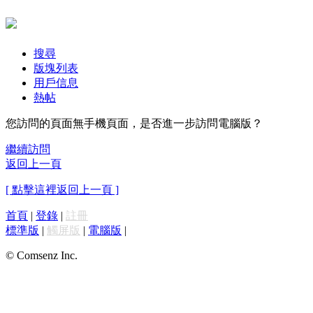
搜尋
版塊列表
用戶信息
熱帖
您訪問的頁面無手機頁面，是否進一步訪問電腦版？
繼續訪問
返回上一頁
[ 點擊這裡返回上一頁 ]
首頁
|
登錄
|
註冊
標準版
|
觸屏版
|
電腦版
|
© Comsenz Inc.