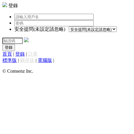
登錄
安全提問(未設定請忽略)
登錄
首頁
|
登錄
|
註冊
標準版
|
觸屏版
|
電腦版
|
© Comsenz Inc.