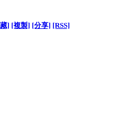
藏]
[複製]
[分享]
[RSS]