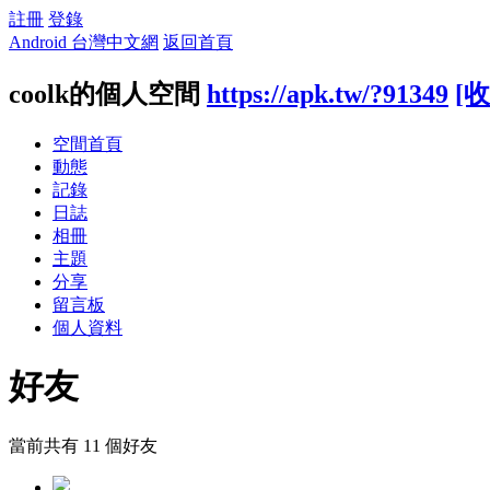
註冊
登錄
Android 台灣中文網
返回首頁
coolk的個人空間
https://apk.tw/?91349
[收
空間首頁
動態
記錄
日誌
相冊
主題
分享
留言板
個人資料
好友
當前共有
11
個好友