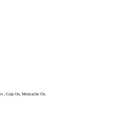
ries , Gzip On, Memcache On.