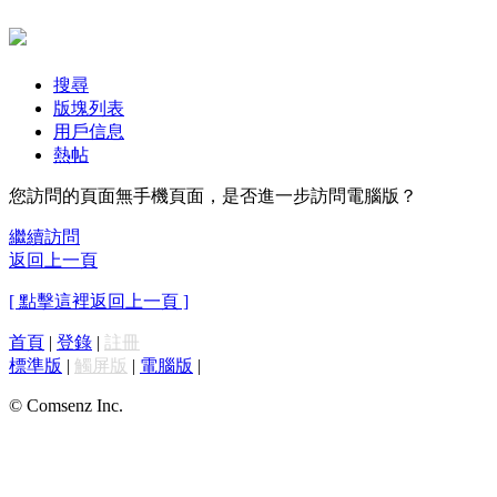
搜尋
版塊列表
用戶信息
熱帖
您訪問的頁面無手機頁面，是否進一步訪問電腦版？
繼續訪問
返回上一頁
[ 點擊這裡返回上一頁 ]
首頁
|
登錄
|
註冊
標準版
|
觸屏版
|
電腦版
|
© Comsenz Inc.