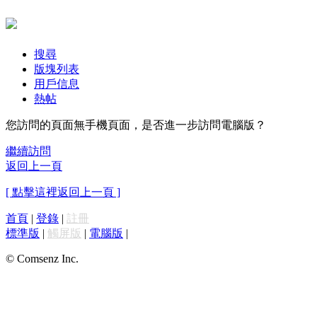
搜尋
版塊列表
用戶信息
熱帖
您訪問的頁面無手機頁面，是否進一步訪問電腦版？
繼續訪問
返回上一頁
[ 點擊這裡返回上一頁 ]
首頁
|
登錄
|
註冊
標準版
|
觸屏版
|
電腦版
|
© Comsenz Inc.