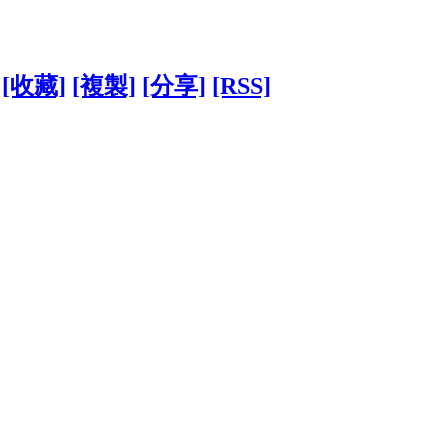
[收藏]
[複製]
[分享]
[RSS]