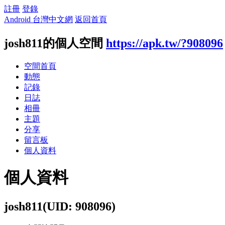
註冊
登錄
Android 台灣中文網
返回首頁
josh811的個人空間
https://apk.tw/?908096
空間首頁
動態
記錄
日誌
相冊
主題
分享
留言板
個人資料
個人資料
josh811
(UID: 908096)