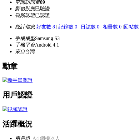
空間訪問量
89
郵箱狀態
已驗證
視頻認證
已認證
統計信息
好友數 8
|
記錄數 0
|
日誌數 0
|
相冊數 0
|
回帖數 
手機機型
Samsung S3
手機平台
Android 4.1
來自
台灣
勳章
用戶認證
活躍概況
用戶組
A4 鋼機器人