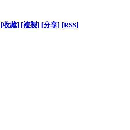
[收藏]
[複製]
[分享]
[RSS]