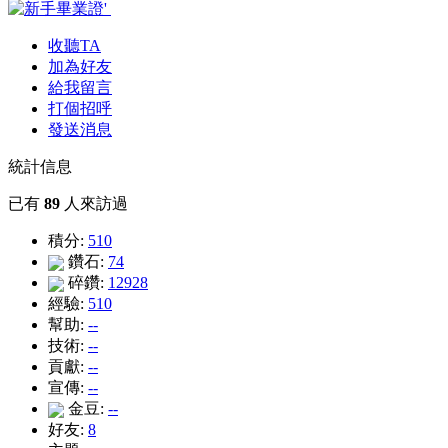
收聽TA
加為好友
給我留言
打個招呼
發送消息
統計信息
已有
89
人來訪過
積分:
510
鑽石:
74
碎鑽:
12928
經驗:
510
幫助:
--
技術:
--
貢獻:
--
宣傳:
--
金豆:
--
好友:
8