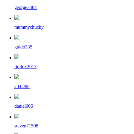
george3404
mummychucky
guido335
firefox2013
CHD88
daniel666
steven71508