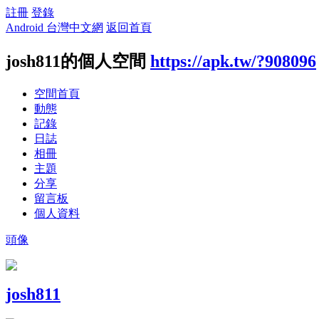
註冊
登錄
Android 台灣中文網
返回首頁
josh811的個人空間
https://apk.tw/?908096
空間首頁
動態
記錄
日誌
相冊
主題
分享
留言板
個人資料
頭像
josh811