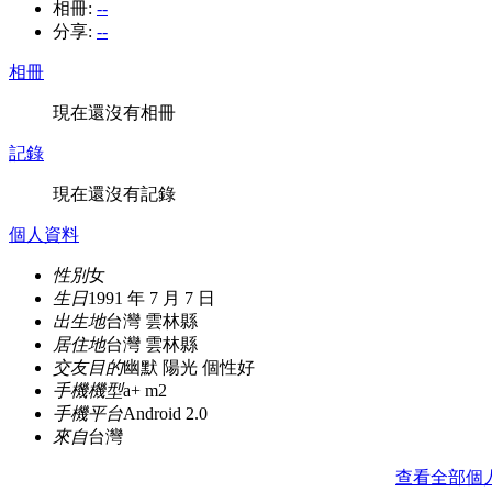
相冊:
--
分享:
--
相冊
現在還沒有相冊
記錄
現在還沒有記錄
個人資料
性別
女
生日
1991 年 7 月 7 日
出生地
台灣 雲林縣
居住地
台灣 雲林縣
交友目的
幽默 陽光 個性好
手機機型
a+ m2
手機平台
Android 2.0
來自
台灣
查看全部個