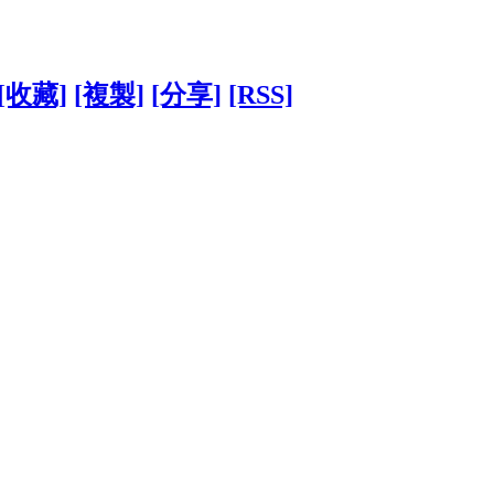
[收藏]
[複製]
[分享]
[RSS]