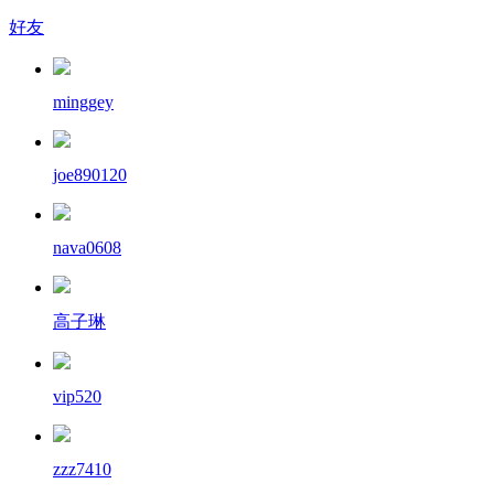
好友
minggey
joe890120
nava0608
高子琳
vip520
zzz7410