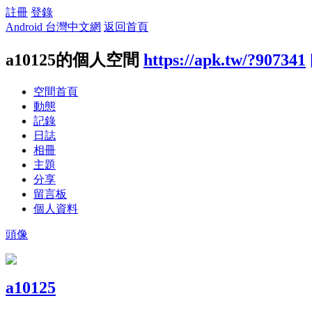
註冊
登錄
Android 台灣中文網
返回首頁
a10125的個人空間
https://apk.tw/?907341
空間首頁
動態
記錄
日誌
相冊
主題
分享
留言板
個人資料
頭像
a10125