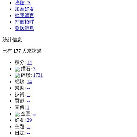
收聽TA
加為好友
給我留言
打個招呼
發送消息
統計信息
已有
177
人來訪過
積分:
14
鑽石:
3
碎鑽:
1731
經驗:
14
幫助:
--
技術:
--
貢獻:
--
宣傳:
1
金豆:
--
好友:
29
主題:
--
日誌:
--