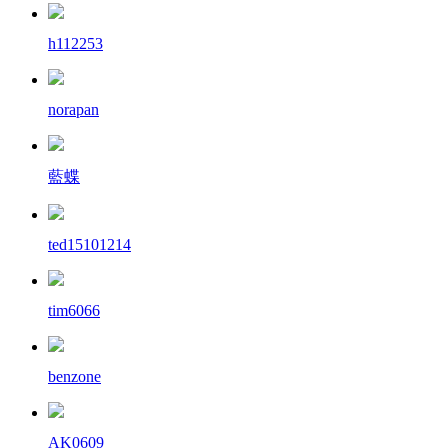
h112253
norapan
藍蝶
ted15101214
tim6066
benzone
AK0609