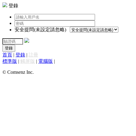
登錄
安全提問(未設定請忽略)
登錄
首頁
|
登錄
|
註冊
標準版
|
觸屏版
|
電腦版
|
© Comsenz Inc.