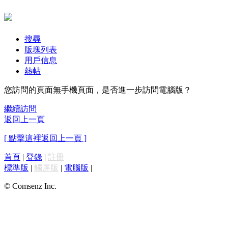
搜尋
版塊列表
用戶信息
熱帖
您訪問的頁面無手機頁面，是否進一步訪問電腦版？
繼續訪問
返回上一頁
[ 點擊這裡返回上一頁 ]
首頁
|
登錄
|
註冊
標準版
|
觸屏版
|
電腦版
|
© Comsenz Inc.