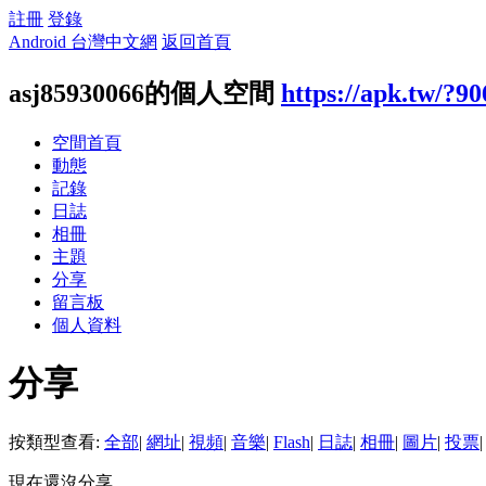
註冊
登錄
Android 台灣中文網
返回首頁
asj85930066的個人空間
https://apk.tw/?9
空間首頁
動態
記錄
日誌
相冊
主題
分享
留言板
個人資料
分享
按類型查看:
全部
|
網址
|
視頻
|
音樂
|
Flash
|
日誌
|
相冊
|
圖片
|
投票
|
現在還沒分享