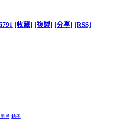
06791
[收藏]
[複製]
[分享]
[RSS]
用戶
|
帖子