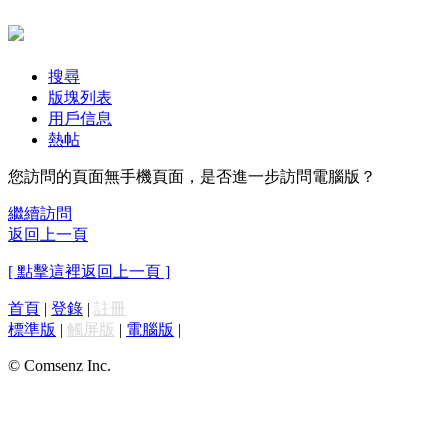
搜尋
版塊列表
用戶信息
熱帖
您訪問的頁面無手機頁面，是否進一步訪問電腦版？
繼續訪問
返回上一頁
[ 點擊這裡返回上一頁 ]
首頁
|
登錄
|
註冊
標準版
|
觸屏版
|
電腦版
|
© Comsenz Inc.