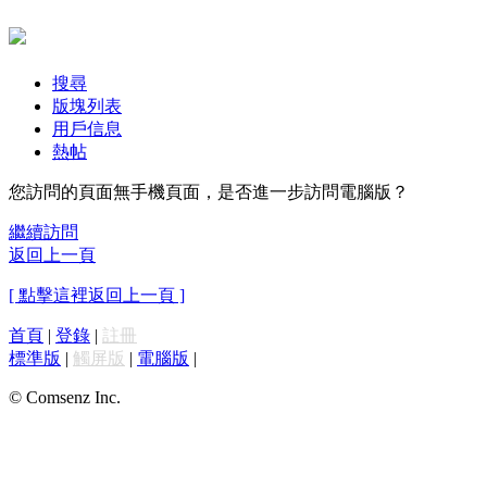
搜尋
版塊列表
用戶信息
熱帖
您訪問的頁面無手機頁面，是否進一步訪問電腦版？
繼續訪問
返回上一頁
[ 點擊這裡返回上一頁 ]
首頁
|
登錄
|
註冊
標準版
|
觸屏版
|
電腦版
|
© Comsenz Inc.